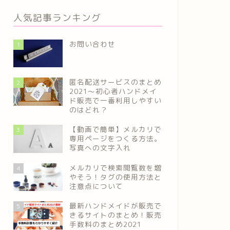
人気記事ランキング
お問い合わせ
1
匿名配送サービスのまとめ
2
2021～初心者ハンドメイ
ド販売で一番利用しやすい
のはどれ？
【動画で簡単】メルカリで
3
専用ページをつくる方法。
写真への文字入れ
メルカリで検索閲覧数を増
4
やそう！タグの使用方法と
注意点について
最新ハンドメイドが販売で
5
きるサイトのまとめ！販売
手数料のまとめ2021