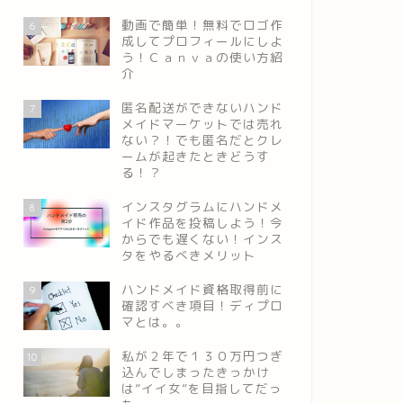
動画で簡単！無料でロゴ作
6
成してプロフィールにしよ
う！Ｃａｎｖａの使い方紹
介
匿名配送ができないハンド
7
メイドマーケットでは売れ
ない？！でも匿名だとクレ
ームが起きたときどうす
る！？
インスタグラムにハンドメ
8
イド作品を投稿しよう！今
からでも遅くない！インス
タをやるべきメリット
ハンドメイド資格取得前に
9
確認すべき項目！ディプロ
マとは。。
私が２年で１３０万円つぎ
10
込んでしまったきっかけ
は”イイ女”を目指してだっ