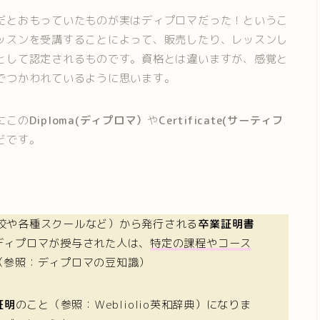
だとおもっていたものが実はディプロマだった！というこ
ッスンを受講することによって、販売したり、レッスンし
として認定されるものです。資格とは違いますが、感覚と
でつかわれているように思います。
にこの
Diploma(ディプロマ）
や
Certificate(サーティフ
どです。
、
（学校や各種スクールなど）から発行される
卒業証明書
ディプロマが授与された人は、
特定の課程やコース
（参照：ディプロマの豆知識）
証明
のこと（参照：Ｗebliolio英和辞典）になりま