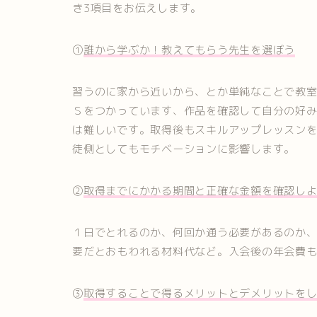
き3項目をお伝えします。
①
誰から学ぶか！教えてもらう先生を選ぼう
習うのに家から近いから、とか単純なことで教
Ｓをつかっています、作品を確認して自分の好
は難しいです。取得後もスキルアップレッスン
徒側としてもモチベーションに影響します。
②
取得までにかかる期間と正確な金額を確認し
１日でとれるのか、何回か通う必要があるのか
要だとおもわれる材料代など。入会後の年会費
③
取得することで得るメリットとデメリットを